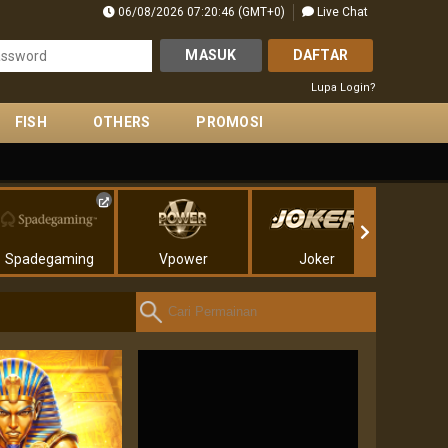
06/08/2026 07:20:47 (GMT+0)
Live Chat
MASUK
DAFTAR
Lupa Login?
FISH
OTHERS
PROMOSI
Hati-Hati 
Spadegaming
Vpower
Joker
Hab