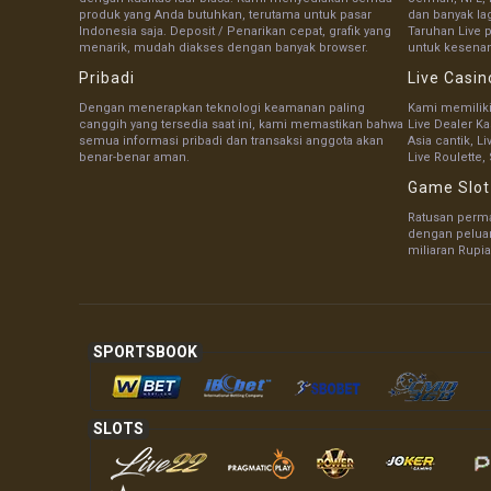
produk yang Anda butuhkan, terutama untuk pasar
dan banyak la
Indonesia saja. Deposit / Penarikan cepat, grafik yang
Taruhan Live 
menarik, mudah diakses dengan banyak browser.
untuk kesena
Pribadi
Live Casin
Dengan menerapkan teknologi keamanan paling
Kami memiliki
canggih yang tersedia saat ini, kami memastikan bahwa
Live Dealer K
semua informasi pribadi dan transaksi anggota akan
Asia cantik, L
benar-benar aman.
Live Roulette
Game Slot
Ratusan perma
dengan pelua
miliaran Rupia
SPORTSBOOK
SLOTS