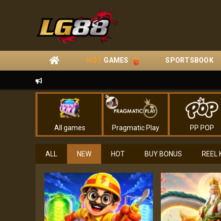
HOT
GAMES
SPORTSBOOK
All games
Pragmatic Play
PP POP
ALL
NEW
HOT
BUY BONUS
REEL