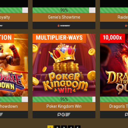
%
90%
oyalty
Genie's Showtime
Raid
%
95%
 Showdown
Poker Kingdom Win
Dragon's 