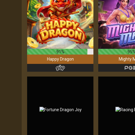
91%
95
Happy Dragon
Mighty 