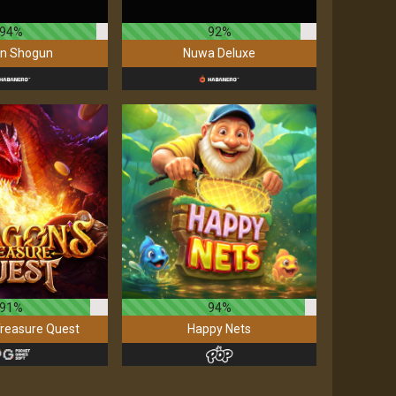
94%
92%
en Shogun
Nuwa Deluxe
91%
94%
Treasure Quest
Happy Nets