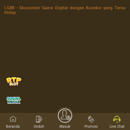
LG88 - Ekosistem Game Digital dengan Koneksi yang Terus
Hidup
Beranda
Unduh
Masuk
Promosi
Live Chat